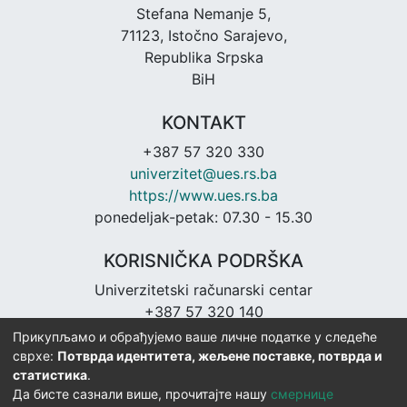
Stefana Nemanje 5,
71123, Istočno Sarajevo,
Republika Srpska
BiH
KONTAKT
+387 57 320 330
univerzitet@ues.rs.ba
https://www.ues.rs.ba
ponedeljak-petak: 07.30 - 15.30
KORISNIČKA PODRŠKA
Univerzitetski računarski centar
+387 57 320 140
urc@ues.rs.ba
Прикупљамо и обрађујемо ваше личне податке у следеће
https://urc.ues.rs.ba
сврхе:
Потврда идентитета, жељене поставке, потврда и
статистика
.
Да бисте сазнали више, прочитајте нашу
смернице