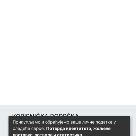
KORISNIČKA PODRŠKA
Прикупљамо и обрађујемо ваше личне податке у
Univerzitetski računarski centar
следеће сврхе:
Потврда идентитета, жељене
+387 57 320 140
поставке, потврда и статистика
.