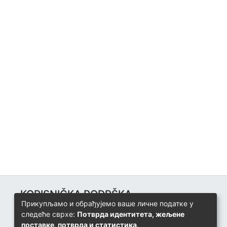
KORISNIČKA PODRŠKA
Прикупљамо и обрађујемо ваше личне податке у
Univerzitetski računarski centar
следеће сврхе:
Потврда идентитета, жељене
+387 57 320 140
поставке, потврда и статистика
.