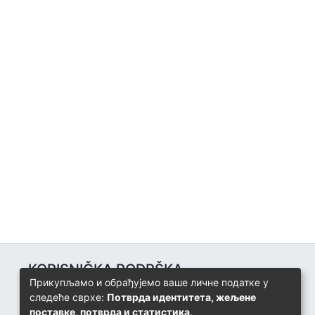
KORISNIČKA PODRŠKA
Прикупљамо и обрађујемо ваше личне податке у
Univerzitetski računarski centar
следеће сврхе:
Потврда идентитета, жељене
+387 57 320 140
поставке, потврда и статистика
.