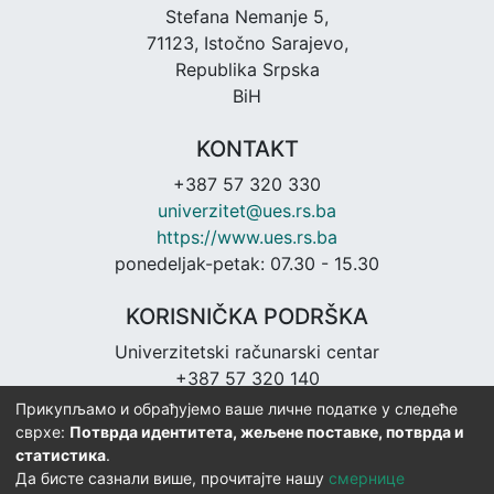
Stefana Nemanje 5,
71123, Istočno Sarajevo,
Republika Srpska
BiH
KONTAKT
+387 57 320 330
univerzitet@ues.rs.ba
https://www.ues.rs.ba
ponedeljak-petak: 07.30 - 15.30
KORISNIČKA PODRŠKA
Univerzitetski računarski centar
+387 57 320 140
urc@ues.rs.ba
Прикупљамо и обрађујемо ваше личне податке у следеће
https://urc.ues.rs.ba
сврхе:
Потврда идентитета, жељене поставке, потврда и
статистика
.
Да бисте сазнали више, прочитајте нашу
смернице