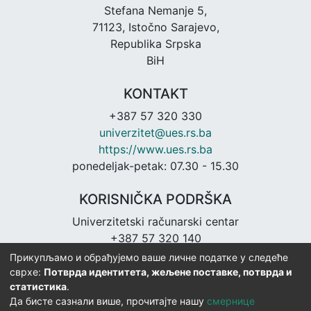
Stefana Nemanje 5,
71123, Istočno Sarajevo,
Republika Srpska
BiH
KONTAKT
+387 57 320 330
univerzitet@ues.rs.ba
https://www.ues.rs.ba
ponedeljak-petak: 07.30 - 15.30
KORISNIČKA PODRŠKA
Univerzitetski računarski centar
+387 57 320 140
urc@ues.rs.ba
Прикупљамо и обрађујемо ваше личне податке у следеће
https://urc.ues.rs.ba
сврхе:
Потврда идентитета, жељене поставке, потврда и
статистика
.
Да бисте сазнали више, прочитајте нашу
смернице