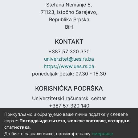
Stefana Nemanje 5,
71123, Istočno Sarajevo,
Republika Srpska
BiH
KONTAKT
+387 57 320 330
univerzitet@ues.rs.ba
https://www.ues.rs.ba
ponedeljak-petak: 07.30 - 15.30
KORISNIČKA PODRŠKA
Univerzitetski računarski centar
+387 57 320 140
urc@ues.rs.ba
Прикупљамо и обрађујемо ваше личне податке у следеће
https://urc.ues.rs.ba
сврхе:
Потврда идентитета, жељене поставке, потврда и
статистика
.
Да бисте сазнали више, прочитајте нашу
смернице