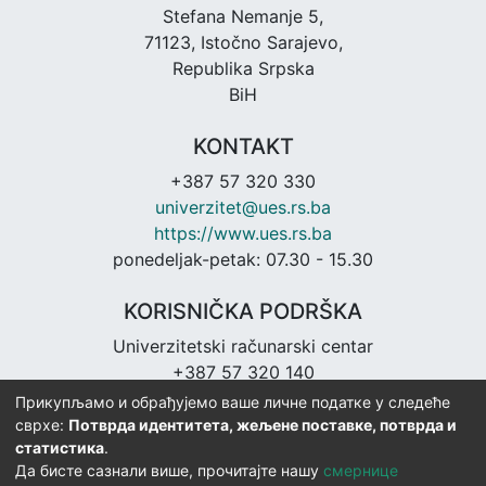
Stefana Nemanje 5,
71123, Istočno Sarajevo,
Republika Srpska
BiH
KONTAKT
+387 57 320 330
univerzitet@ues.rs.ba
https://www.ues.rs.ba
ponedeljak-petak: 07.30 - 15.30
KORISNIČKA PODRŠKA
Univerzitetski računarski centar
+387 57 320 140
urc@ues.rs.ba
Прикупљамо и обрађујемо ваше личне податке у следеће
https://urc.ues.rs.ba
сврхе:
Потврда идентитета, жељене поставке, потврда и
статистика
.
Да бисте сазнали више, прочитајте нашу
смернице