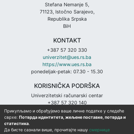
Stefana Nemanje 5,
71123, Istočno Sarajevo,
Republika Srpska
BiH
KONTAKT
+387 57 320 330
univerzitet@ues.rs.ba
https://www.ues.rs.ba
ponedeljak-petak: 07.30 - 15.30
KORISNIČKA PODRŠKA
Univerzitetski računarski centar
+387 57 320 140
urc@ues.rs.ba
Прикупљамо и обрађујемо ваше личне податке у следеће
https://urc.ues.rs.ba
сврхе:
Потврда идентитета, жељене поставке, потврда и
статистика
.
Да бисте сазнали више, прочитајте нашу
смернице