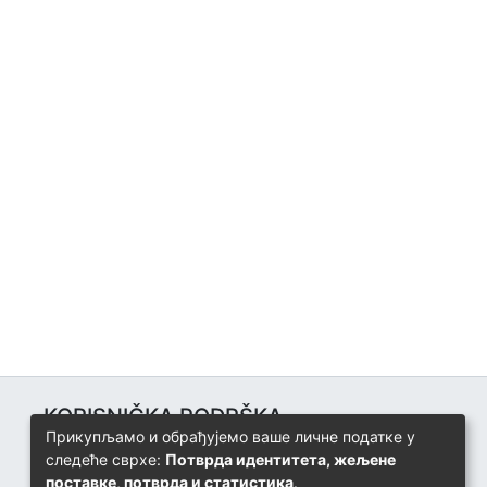
KORISNIČKA PODRŠKA
Прикупљамо и обрађујемо ваше личне податке у
Univerzitetski računarski centar
следеће сврхе:
Потврда идентитета, жељене
+387 57 320 140
поставке, потврда и статистика
.