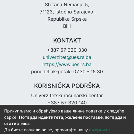
Stefana Nemanje 5,
71123, Istočno Sarajevo,
Republika Srpska
BiH
KONTAKT
+387 57 320 330
univerzitet@ues.rs.ba
https://www.ues.rs.ba
ponedeljak-petak: 07.30 - 15.30
KORISNIČKA PODRŠKA
Univerzitetski računarski centar
+387 57 320 140
urc@ues.rs.ba
Прикупљамо и обрађујемо ваше личне податке у следеће
https://urc.ues.rs.ba
сврхе:
Потврда идентитета, жељене поставке, потврда и
статистика
.
Да бисте сазнали више, прочитајте нашу
смернице