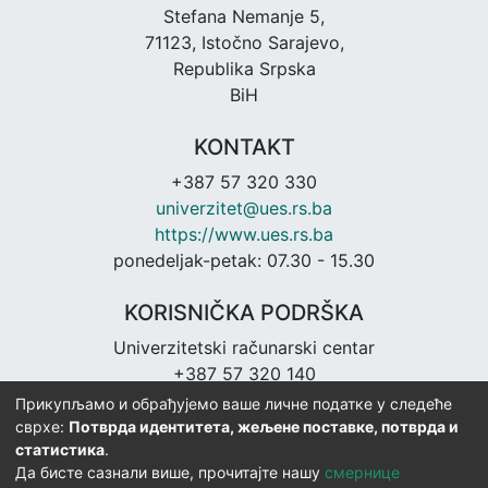
Stefana Nemanje 5,
71123, Istočno Sarajevo,
Republika Srpska
BiH
KONTAKT
+387 57 320 330
univerzitet@ues.rs.ba
https://www.ues.rs.ba
ponedeljak-petak: 07.30 - 15.30
KORISNIČKA PODRŠKA
Univerzitetski računarski centar
+387 57 320 140
urc@ues.rs.ba
Прикупљамо и обрађујемо ваше личне податке у следеће
https://urc.ues.rs.ba
сврхе:
Потврда идентитета, жељене поставке, потврда и
статистика
.
Да бисте сазнали више, прочитајте нашу
смернице