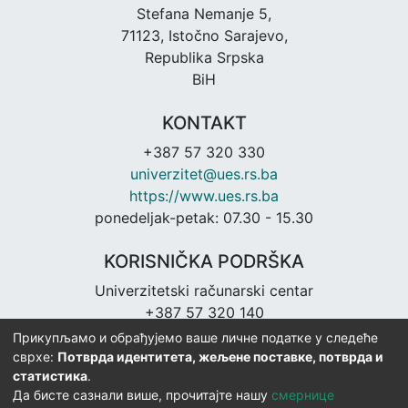
Stefana Nemanje 5,
71123, Istočno Sarajevo,
Republika Srpska
BiH
KONTAKT
+387 57 320 330
univerzitet@ues.rs.ba
https://www.ues.rs.ba
ponedeljak-petak: 07.30 - 15.30
KORISNIČKA PODRŠKA
Univerzitetski računarski centar
+387 57 320 140
urc@ues.rs.ba
Прикупљамо и обрађујемо ваше личне податке у следеће
https://urc.ues.rs.ba
сврхе:
Потврда идентитета, жељене поставке, потврда и
статистика
.
Да бисте сазнали више, прочитајте нашу
смернице