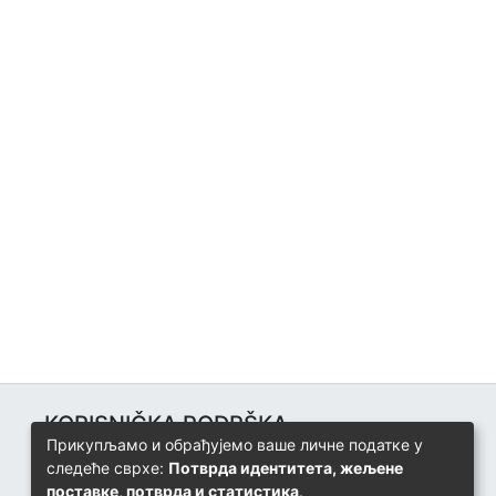
KORISNIČKA PODRŠKA
Прикупљамо и обрађујемо ваше личне податке у
Univerzitetski računarski centar
следеће сврхе:
Потврда идентитета, жељене
+387 57 320 140
поставке, потврда и статистика
.