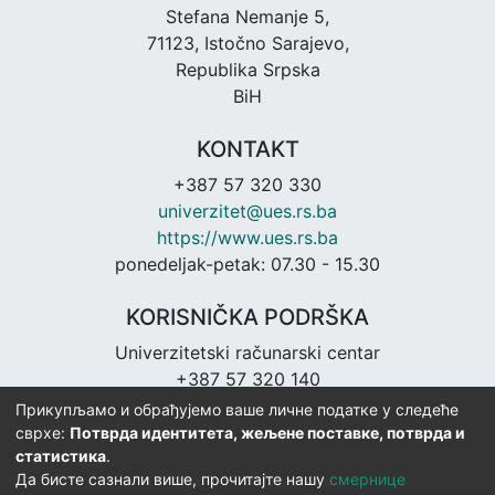
Stefana Nemanje 5,
71123, Istočno Sarajevo,
Republika Srpska
BiH
KONTAKT
+387 57 320 330
univerzitet@ues.rs.ba
https://www.ues.rs.ba
ponedeljak-petak: 07.30 - 15.30
KORISNIČKA PODRŠKA
Univerzitetski računarski centar
+387 57 320 140
urc@ues.rs.ba
Прикупљамо и обрађујемо ваше личне податке у следеће
https://urc.ues.rs.ba
сврхе:
Потврда идентитета, жељене поставке, потврда и
статистика
.
Да бисте сазнали више, прочитајте нашу
смернице