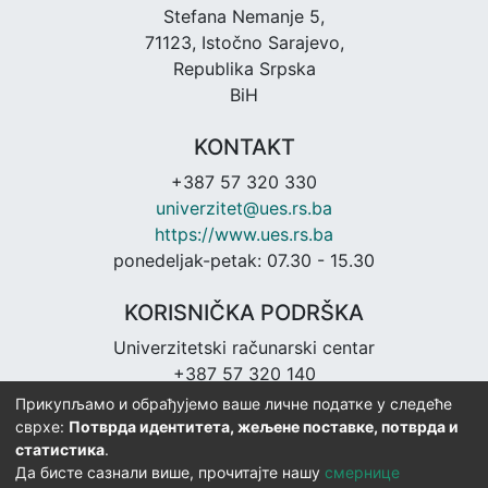
Stefana Nemanje 5,
71123, Istočno Sarajevo,
Republika Srpska
BiH
KONTAKT
+387 57 320 330
univerzitet@ues.rs.ba
https://www.ues.rs.ba
ponedeljak-petak: 07.30 - 15.30
KORISNIČKA PODRŠKA
Univerzitetski računarski centar
+387 57 320 140
urc@ues.rs.ba
Прикупљамо и обрађујемо ваше личне податке у следеће
https://urc.ues.rs.ba
сврхе:
Потврда идентитета, жељене поставке, потврда и
статистика
.
Да бисте сазнали више, прочитајте нашу
смернице