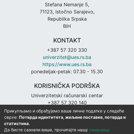
Stefana Nemanje 5,
71123, Istočno Sarajevo,
Republika Srpska
BiH
KONTAKT
+387 57 320 330
univerzitet@ues.rs.ba
https://www.ues.rs.ba
ponedeljak-petak: 07.30 - 15.30
KORISNIČKA PODRŠKA
Univerzitetski računarski centar
+387 57 320 140
urc@ues.rs.ba
Прикупљамо и обрађујемо ваше личне податке у следеће
https://urc.ues.rs.ba
сврхе:
Потврда идентитета, жељене поставке, потврда и
статистика
.
Да бисте сазнали више, прочитајте нашу
смернице