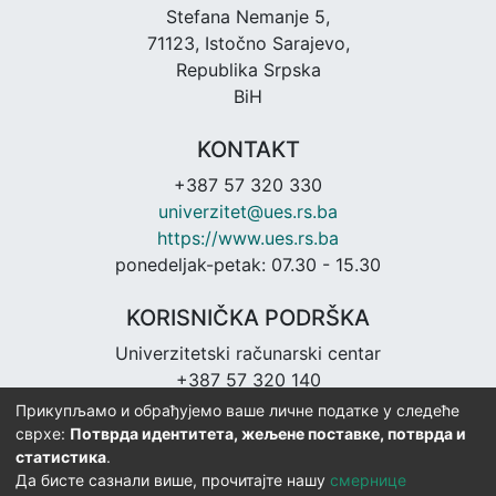
Stefana Nemanje 5,
71123, Istočno Sarajevo,
Republika Srpska
BiH
KONTAKT
+387 57 320 330
univerzitet@ues.rs.ba
https://www.ues.rs.ba
ponedeljak-petak: 07.30 - 15.30
KORISNIČKA PODRŠKA
Univerzitetski računarski centar
+387 57 320 140
urc@ues.rs.ba
Прикупљамо и обрађујемо ваше личне податке у следеће
https://urc.ues.rs.ba
сврхе:
Потврда идентитета, жељене поставке, потврда и
статистика
.
Да бисте сазнали више, прочитајте нашу
смернице