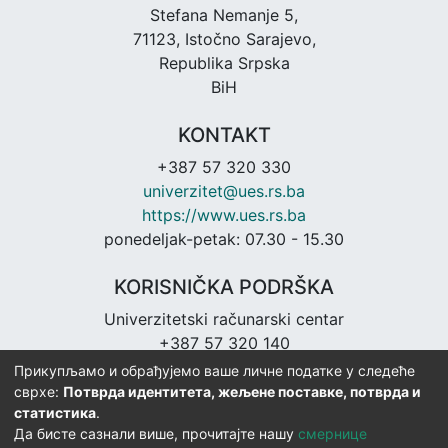
Stefana Nemanje 5,
71123, Istočno Sarajevo,
Republika Srpska
BiH
KONTAKT
+387 57 320 330
univerzitet@ues.rs.ba
https://www.ues.rs.ba
ponedeljak-petak: 07.30 - 15.30
KORISNIČKA PODRŠKA
Univerzitetski računarski centar
+387 57 320 140
urc@ues.rs.ba
Прикупљамо и обрађујемо ваше личне податке у следеће
https://urc.ues.rs.ba
сврхе:
Потврда идентитета, жељене поставке, потврда и
статистика
.
Да бисте сазнали више, прочитајте нашу
смернице