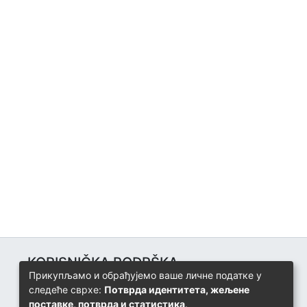
KORISNIČKA PODRŠKA
Прикупљамо и обрађујемо ваше личне податке у
Univerzitetski računarski centar
следеће сврхе:
Потврда идентитета, жељене
+387 57 320 140
поставке, потврда и статистика
.