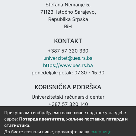
Stefana Nemanje 5,
71123, Istočno Sarajevo,
Republika Srpska
BiH
KONTAKT
+387 57 320 330
univerzitet@ues.rs.ba
https://www.ues.rs.ba
ponedeljak-petak: 07.30 - 15.30
KORISNIČKA PODRŠKA
Univerzitetski računarski centar
+387 57 320 140
urc@ues.rs.ba
Прикупљамо и обрађујемо ваше личне податке у следеће
https://urc.ues.rs.ba
сврхе:
Потврда идентитета, жељене поставке, потврда и
статистика
.
Да бисте сазнали више, прочитајте нашу
смернице