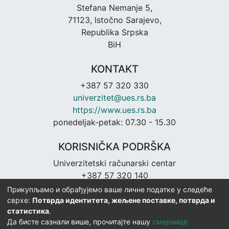
Stefana Nemanje 5,
71123, Istočno Sarajevo,
Republika Srpska
BiH
KONTAKT
+387 57 320 330
univerzitet@ues.rs.ba
https://www.ues.rs.ba
ponedeljak-petak: 07.30 - 15.30
KORISNIČKA PODRŠKA
Univerzitetski računarski centar
+387 57 320 140
urc@ues.rs.ba
Прикупљамо и обрађујемо ваше личне податке у следеће
https://urc.ues.rs.ba
сврхе:
Потврда идентитета, жељене поставке, потврда и
статистика
.
Да бисте сазнали више, прочитајте нашу
смернице