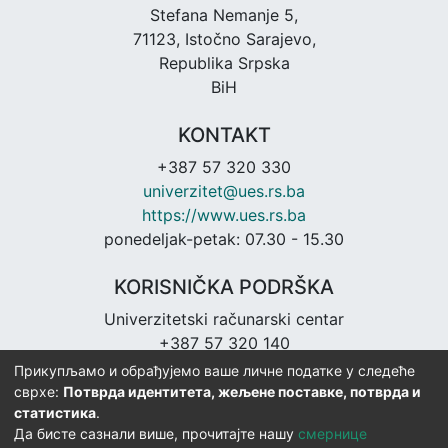
Stefana Nemanje 5,
71123, Istočno Sarajevo,
Republika Srpska
BiH
KONTAKT
+387 57 320 330
univerzitet@ues.rs.ba
https://www.ues.rs.ba
ponedeljak-petak: 07.30 - 15.30
KORISNIČKA PODRŠKA
Univerzitetski računarski centar
+387 57 320 140
urc@ues.rs.ba
Прикупљамо и обрађујемо ваше личне податке у следеће
https://urc.ues.rs.ba
сврхе:
Потврда идентитета, жељене поставке, потврда и
статистика
.
Да бисте сазнали више, прочитајте нашу
смернице