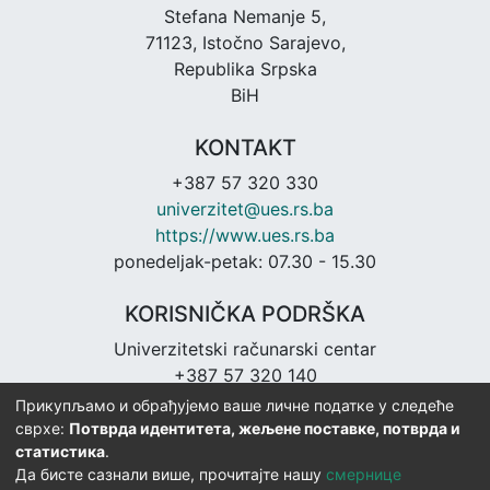
Stefana Nemanje 5,
71123, Istočno Sarajevo,
Republika Srpska
BiH
KONTAKT
+387 57 320 330
univerzitet@ues.rs.ba
https://www.ues.rs.ba
ponedeljak-petak: 07.30 - 15.30
KORISNIČKA PODRŠKA
Univerzitetski računarski centar
+387 57 320 140
urc@ues.rs.ba
Прикупљамо и обрађујемо ваше личне податке у следеће
https://urc.ues.rs.ba
сврхе:
Потврда идентитета, жељене поставке, потврда и
статистика
.
Да бисте сазнали више, прочитајте нашу
смернице