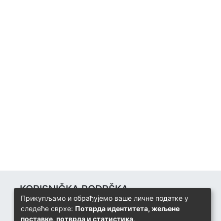
KORISNIČKA PODRŠKA
Прикупљамо и обрађујемо ваше личне податке у
Univerzitetski računarski centar
следеће сврхе:
Потврда идентитета, жељене
+387 57 320 140
поставке, потврда и статистика
.