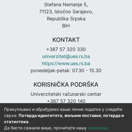
Stefana Nemanje 5,
71123, Istočno Sarajevo,
Republika Srpska
BiH
KONTAKT
+387 57 320 330
univerzitet@ues.rs.ba
https://www.ues.rs.ba
ponedeljak-petak: 07.30 - 15.30
KORISNIČKA PODRŠKA
Univerzitetski računarski centar
+387 57 320 140
urc@ues.rs.ba
Прикупљамо и обрађујемо ваше личне податке у следеће
https://urc.ues.rs.ba
сврхе:
Потврда идентитета, жељене поставке, потврда и
статистика
.
Да бисте сазнали више, прочитајте нашу
смернице