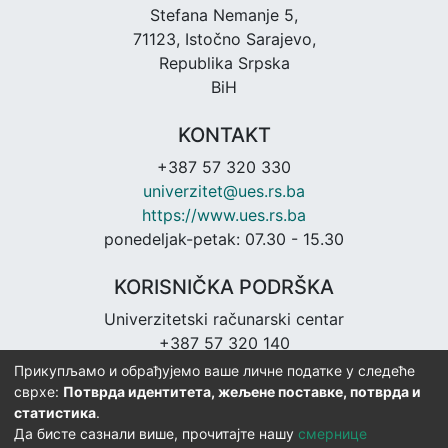
Stefana Nemanje 5,
71123, Istočno Sarajevo,
Republika Srpska
BiH
KONTAKT
+387 57 320 330
univerzitet@ues.rs.ba
https://www.ues.rs.ba
ponedeljak-petak: 07.30 - 15.30
KORISNIČKA PODRŠKA
Univerzitetski računarski centar
+387 57 320 140
urc@ues.rs.ba
Прикупљамо и обрађујемо ваше личне податке у следеће
https://urc.ues.rs.ba
сврхе:
Потврда идентитета, жељене поставке, потврда и
статистика
.
Да бисте сазнали више, прочитајте нашу
смернице