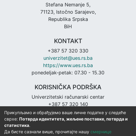
Stefana Nemanje 5,
71123, Istočno Sarajevo,
Republika Srpska
BiH
KONTAKT
+387 57 320 330
univerzitet@ues.rs.ba
https://www.ues.rs.ba
ponedeljak-petak: 07.30 - 15.30
KORISNIČKA PODRŠKA
Univerzitetski računarski centar
+387 57 320 140
urc@ues.rs.ba
Прикупљамо и обрађујемо ваше личне податке у следеће
https://urc.ues.rs.ba
сврхе:
Потврда идентитета, жељене поставке, потврда и
статистика
.
Да бисте сазнали више, прочитајте нашу
смернице