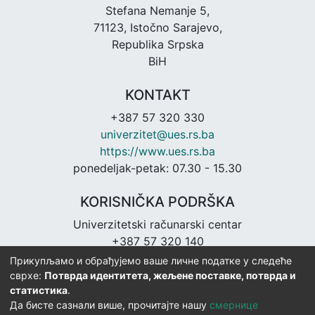
Stefana Nemanje 5,
71123, Istočno Sarajevo,
Republika Srpska
BiH
KONTAKT
+387 57 320 330
univerzitet@ues.rs.ba
https://www.ues.rs.ba
ponedeljak-petak: 07.30 - 15.30
KORISNIČKA PODRŠKA
Univerzitetski računarski centar
+387 57 320 140
urc@ues.rs.ba
Прикупљамо и обрађујемо ваше личне податке у следеће
https://urc.ues.rs.ba
сврхе:
Потврда идентитета, жељене поставке, потврда и
статистика
.
Да бисте сазнали више, прочитајте нашу
смернице