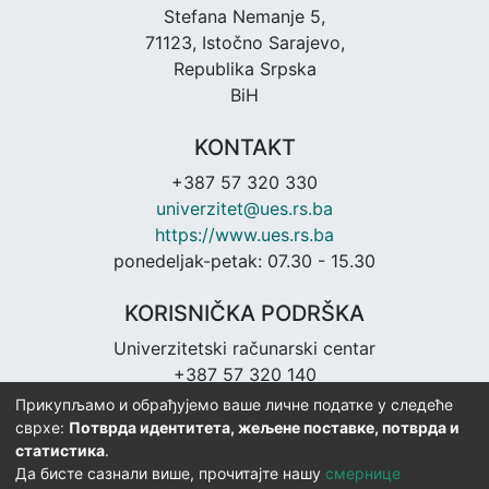
Stefana Nemanje 5,
71123, Istočno Sarajevo,
Republika Srpska
BiH
KONTAKT
+387 57 320 330
univerzitet@ues.rs.ba
https://www.ues.rs.ba
ponedeljak-petak: 07.30 - 15.30
KORISNIČKA PODRŠKA
Univerzitetski računarski centar
+387 57 320 140
urc@ues.rs.ba
Прикупљамо и обрађујемо ваше личне податке у следеће
https://urc.ues.rs.ba
сврхе:
Потврда идентитета, жељене поставке, потврда и
статистика
.
Да бисте сазнали више, прочитајте нашу
смернице