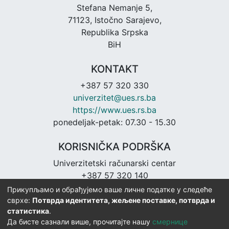
Stefana Nemanje 5,
71123, Istočno Sarajevo,
Republika Srpska
BiH
KONTAKT
+387 57 320 330
univerzitet@ues.rs.ba
https://www.ues.rs.ba
ponedeljak-petak: 07.30 - 15.30
KORISNIČKA PODRŠKA
Univerzitetski računarski centar
+387 57 320 140
urc@ues.rs.ba
Прикупљамо и обрађујемо ваше личне податке у следеће
https://urc.ues.rs.ba
сврхе:
Потврда идентитета, жељене поставке, потврда и
статистика
.
Да бисте сазнали више, прочитајте нашу
смернице