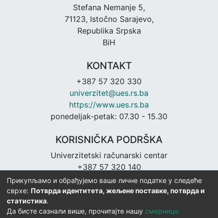
Stefana Nemanje 5,
71123, Istočno Sarajevo,
Republika Srpska
BiH
KONTAKT
+387 57 320 330
univerzitet@ues.rs.ba
https://www.ues.rs.ba
ponedeljak-petak: 07.30 - 15.30
KORISNIČKA PODRŠKA
Univerzitetski računarski centar
+387 57 320 140
urc@ues.rs.ba
Прикупљамо и обрађујемо ваше личне податке у следеће
https://urc.ues.rs.ba
сврхе:
Потврда идентитета, жељене поставке, потврда и
статистика
.
Да бисте сазнали више, прочитајте нашу
смернице