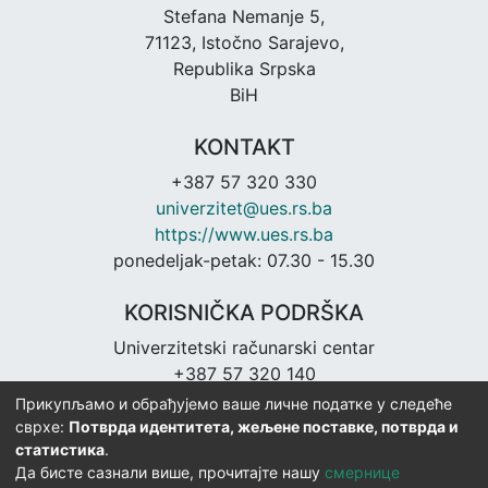
Stefana Nemanje 5,
71123, Istočno Sarajevo,
Republika Srpska
BiH
KONTAKT
+387 57 320 330
univerzitet@ues.rs.ba
https://www.ues.rs.ba
ponedeljak-petak: 07.30 - 15.30
KORISNIČKA PODRŠKA
Univerzitetski računarski centar
+387 57 320 140
urc@ues.rs.ba
Прикупљамо и обрађујемо ваше личне податке у следеће
https://urc.ues.rs.ba
сврхе:
Потврда идентитета, жељене поставке, потврда и
статистика
.
Да бисте сазнали више, прочитајте нашу
смернице